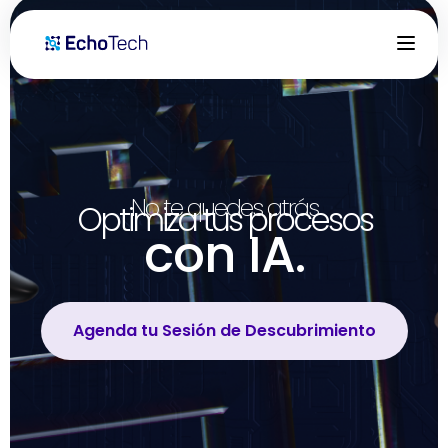
No te quedes atrás
Optimiza tus procesos
con IA.
Agenda tu Sesión de Descubrimiento