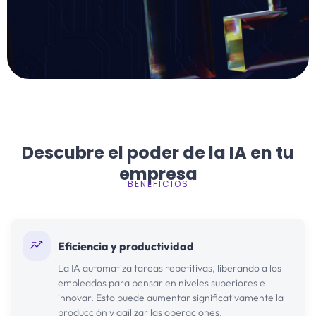
Descubre el poder de la IA en tu
empresa
BENEFICIOS
Eficiencia y productividad
La IA automatiza tareas repetitivas, liberando a los
empleados para pensar en niveles superiores e
innovar. Esto puede aumentar significativamente la
producción y agilizar las operaciones.